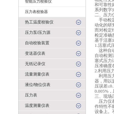
智能压力校验仪
和可靠性
系列数字
压力表校验器
二、压力
手动检
热工温度校验仪
动化的研
而对检定
压力泵/压力源
检定准确
基于活塞
自动校验装置
1.
活塞式
这种自
变送器仪表
自动检测
塞式压力
无纸记录仪
压准确度
2.
利用压
流量测量仪表
利用压
器，用以
液位/物位仪表
压误差≤
0
0.005%
，
压力表
三、现场
压力仪
温度测量仪表
作特性不
设备上。