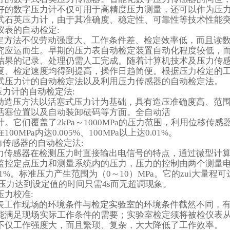
好的数字压力计不仅可用于高精度压力测量，还可以作为压
式石英压力计，由于其准确度、稳定性、可靠性等技术性能
仪表的自动检定
:
定方法不仅劳动强度大、工作条件差、检定效率低，而且读
究应运而生。早期的压力表自动检定装置自动化程度较低，
结果的记录、处理仍需人工完成。随着计算机技术及压力传
度、检定速度均得到提高，操作日趋简便。根据压力检定的
式压力计的自动检定法以及利用压力传感器的自动检定法。
压力计的自动检定法
:
动造压方法以活塞式压力计为基础，具有造压准确度高、范
活塞位置以及自动装卸砝码等方面。全自动活
计。它们覆盖了
2kPa
～
1000MPa
的压力范围，利用位移传感
在
100MPa
内达
0.005%
、
100MPa
以上达
0.01%
。
力传感器的自动检定法
:
力传感器在检测压力时直接输出电信号的特点，通过微型计
监控定点压力和测量系统内的压力，压力的控制由两个测量
.1%
。标准压力产生范围为
（0
～
10）MPa
。它的zui大量程可
压力达到设定值的时间只需
4s
而无超调现象。
压力校准
:
表工作现场的环境条件与检定实验室的环境条件截然不同，
能满足现场实际工作条件的需要；实验室检定须将被检仪表
不仅工作强度大，而且繁琐、复杂，大大降低了工作效率。