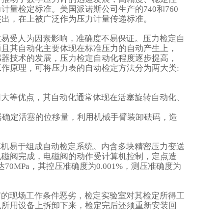
力计量检定标准。美国派诺斯公司生产的
740
和
760
突出，在上被广泛作为压力计量传递标准。
数易受人为因素影响，准确度不易保证。压力检定自
而且其自动化主要体现在标准压力的自动产生上，
感器技术的发展，压力检定自动化程度逐步提高，
工作原理，可将压力表的自动检定方法分为两大类
:
围大等优点，其自动化通常体现在活塞旋转自动化、
器确定活塞的位移量，利用机械手臂装卸砝码，造
算机易于组成自动检定系统。内含多块精密压力变送
电磁阀完成，电磁阀的动作受计算机控制，定点造
达
70MPa
，其控压准确度为
0.001%
，测压准确度为
有的现场工作条件恶劣，检定实验室对其检定所得工
从所用设备上拆卸下来，检定完后还须重新安装回