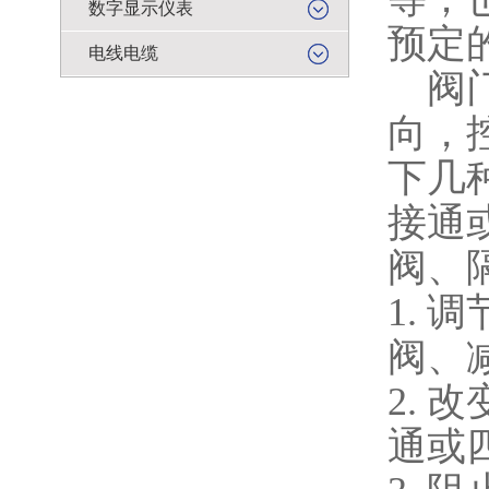
数字显示仪表
预定
电线电缆
阀
向，
下几
接通
阀、
1.
调
阀、
2.
改
通或