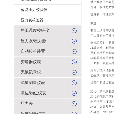
精密数字压力表芯
部分，构成芯片
智能压力校验仪
芯片的工作速度
压力表校验器
制造：
热工温度校验仪
要在大约 5 平
用由具有专门技
压力泵/压力源
制造芯片时，将元
极其光滑。利用
自动校验装置
层的电路图形印
软的易感光的塑
变送器仪表
下面的二氧化硅
用离子植入法将掺
无纸记录仪
艺生成，有掩模
流量测量仪表
当整个制造过程
芯片中的电路越
液位/物位仪表
芯片的代码用两种
电压信号（“1"和“0
压力表
辑阀。如果某节点电压
不确定。<="" p="
温度测量仪表