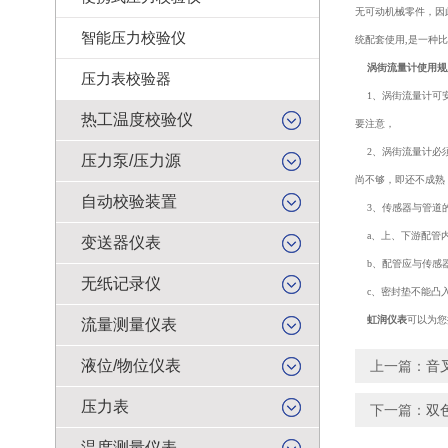
无可动机械零件，因此
智能压力校验仪
统配套使用,是一种
涡街流量计使用规
压力表校验器
1、涡街流量计可
热工温度校验仪
要注意，
2、涡街流量计必
压力泵/压力源
尚不够，即还不成熟
自动校验装置
3、传感器与管道
a、上、下游配管内
变送器仪表
b、配管应与传感器
无纸记录仪
c、密封垫不能凸
虹润仪表
可以为您
流量测量仪表
液位/物位仪表
上一篇：
音
压力表
下一篇：
双
温度测量仪表