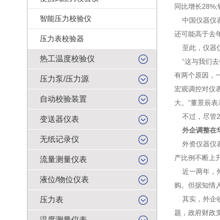
同比增长28%;
智能压力校验仪
中国仪器仪表
还可能高于去年
压力表校验器
至此，仪器仪
热工温度校验仪
“这与我们去
有两个原因，一
压力泵/压力源
宏观调控对仪
自动校验装置
大。”董景辰表
不过，尽管2
变送器仪表
外企调整在
无纸记录仪
外资仪器仪表
产比例不断上
流量测量仪表
近一两年，外
液位/物位仪表
购。但据知情
其实，外企收
压力表
题，政府财政
温度测量仪表