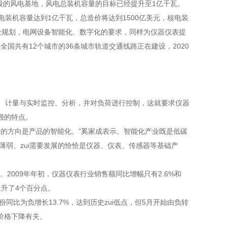
级的风电基地，风电总装机容量的目标已经提升至1亿千瓦。
电装机容量达到1亿千瓦，总造价将达到1500亿美元，核电装
建设规划，电网设备智能化、数字化的要求，同样为仪器仪表提
国共有12个城市的36条城市轨道交通线路正在建设，2020
、计量与实时监控、分析，并对负荷进行控制，这就要求仪器
强的特点。
的方向是产品的智能化。”奚家成表示。智能化产业既是低碳
薄弱、zui需要发展的恰恰是仪器、仪表、传感器等基础产
。
2009年年初，仪器仪表行业销售额同比增幅只有2.6%和
上升了4个百分点。
同比为负增长13.7%，达到历史zui低点，但5月开始由负转
件价格下降有关。