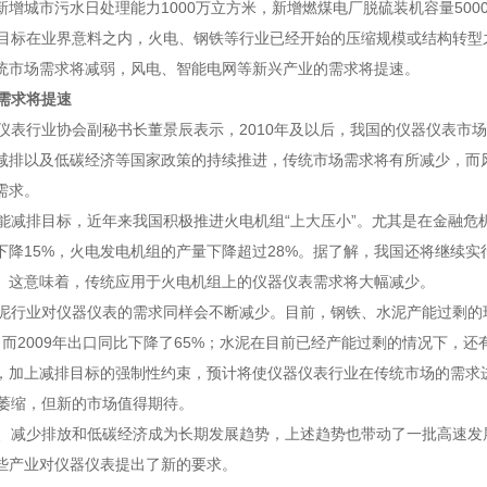
新增城市污水日处理能力1000万立方米，新增燃煤电厂脱硫装机容量500
标在业界意料之内，火电、钢铁等行业已经开始的压缩规模或结构转型
统市场需求将减弱，风电、智能电网等新兴产业的需求将提速。
需求将提速
表行业协会副秘书长董景辰表示，2010年及以后，我国的仪器仪表市场
减排以及低碳经济等国家政策的持续推进，传统市场需求将有所减少，而
需求。
减排目标，近年来我国积极推进火电机组“上大压小”。尤其是在金融危机
下降15%，火电发电机组的产量下降超过28%。据了解，我国还将继续实行“
。这意味着，传统应用于火电机组上的仪器仪表需求将大幅减少。
行业对仪器仪表的需求同样会不断减少。目前，钢铁、水泥产能过剩的
，而2009年出口同比下降了65%；水泥在目前已经产能过剩的情况下，还
，加上减排目标的强制性约束，预计将使仪器仪表行业在传统市场的需求
缩，但新的市场值得期待。
减少排放和低碳经济成为长期发展趋势，上述趋势也带动了一批高速发
些产业对仪器仪表提出了新的要求。