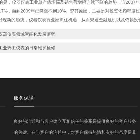
是，仪器仪表工业总产值增幅及销售额增幅连续下降的趋势，自2007年就已
为18.7%，而到2009年已降至不到10%。究其原因，主要是对投资依赖
出现新的趋势，仪器仪表行业应抓住机遇，从而规避金融危机以及依赖投
仪器仪表领域智能化发展薄弱
工业热工仪表的日常维护检修
服务保障
良好的沟通和与客户建立互相信任的关系是提供良好的客户服务
的关键。在与客户的沟通中，对客户保持热情和友好的态度是非