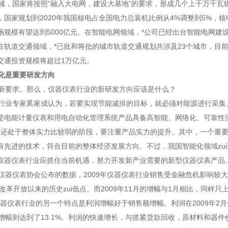
，国家将按照“融入大电网，建设大基地”的要求，形成几个上千万千瓦
，国家规划到2020年我国核电占全国电力总装机比例从4%调整到5%，核
场规模有望达到5000亿元。在智能电网领域，*公司已经出台智能电网
在轨道交通领域，*已批和将批的城市轨道交通规划共涉及23个城市，目前全
交通投资规模将超过1万亿元。
化是重要研发方向
要求。那么，仪器仪表行业的新研发方向应该是什么？
业专家奚家成认为，若要实现节能减排的目标，就必须对能源进行采集
是电能计量仪表和用电自动化管理系统产品具备高智能、网络化、可靠性
还处于整体实力比较弱的阶段，要注重产品实力的提升。其中，一个重要
有先进的技术，符合目前的整体经济发展方向。不过，我国智能化领域zui
仪器仪表行业应抓住当前机遇，努力开发新产业需要的新型仪器仪表产品
器仪表协会公布的数据，2009年仪器仪表行业销售受金融危机影响较大。
是改革开放以来的历史zui低点。而2009年11月的增幅与1月相比，同样只
器仪表行业的另一个特点是利润增幅好于销售额增幅。利润在2009年2月份
的增幅则达到了13.1%。利润的快速增长，与抓紧货款回收，原材料和器