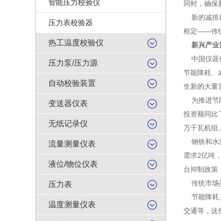
智能压力校验仪
同时，确保
新的减排目
压力表校验器
框定——传
热工温度校验仪
新兴产业
中国仪器仪
压力泵/压力源
节能降耗、
自动校验装置
生新的大量
为推进节能
变送器仪表
投资额同比
无纸记录仪
万千瓦机组
钢铁和水泥
流量测量仪表
需求2亿吨
液位/物位仪表
台抑制政策
传统市场萎
压力表
节能降耗、
温度测量仪表
交通等，这