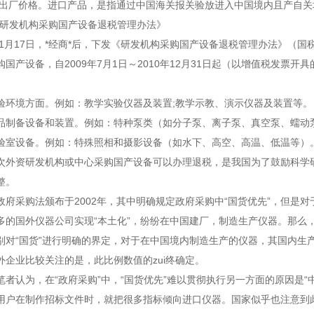
品出厂价格。进口产品，是指通过中国海关报关验放进入中国境内且产自关
发机构采购国产设备退税管理办法》
1月17日，*经商*后，下发《研发机构采购国产设备退税管理办法》（国税
购国产设备，自2009年7月1日～2010年12月31日起（以增值税发
境方面。例如：教学实验仪器及装置;教学示教、演示仪器及装置等。
备设备和装置。例如：特种泵类（如分子泵、离子泵、真空泵、蠕动泵
设备。例如：特殊照相和摄影设备（如水下、高空、高温、低温等）
资研发机构或中心采购国产设备可以办理退税，是我国为了鼓励科学研
整。
采购法颁布于2002年，其中明确规定政府采购中“国货优先”，但是对
多的国外仪器公司实现“本土化”，纷纷在中国建厂，制造生产仪器。那么，
别对“国货”进行明确的界定，对于在中国境内制造生产的仪器，其国内生
外企业比较关注的是，此比例数值的zui终确定。
认为，在“政府采购”中，“国货优先”难以贯彻执行另一方面的原因是“
用户在制作招标文件时，就把很多指标倾向进口仪器。国家似乎也注意到