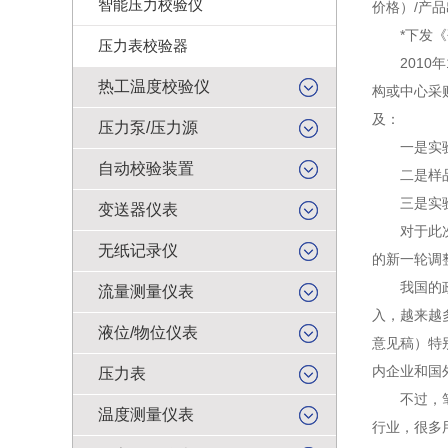
智能压力校验仪
价格）/产
*下发《研
压力表校验器
2010年
热工温度校验仪
构或中心采
及：
压力泵/压力源
一是实验环
自动校验装置
二是样品制
三是实验室
变送器仪表
对于此次外
无纸记录仪
的新一轮调
我国的政府
流量测量仪表
入，越来越
液位/物位仪表
意见稿）特
内企业和国
压力表
不过，笔者
温度测量仪表
行业，很多