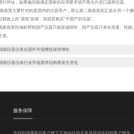
进行评估，如果确实能满足国家的应用要求就不再允许进口该类仪器。
政策主要针对的是国内的仪器用户，那么第二条政策则正是从另一个侧面
过财政上的“退税”政策，鼓励其购买“中国产的仪器”。
政策性倾斜帮助国产仪器只能是辅助性，国产仪器只有在质量、性能上
之道。
我国仪器仪表在国外市场继续保持增长
我国仪器仪表行业市场需求结构将发生变化
服务保障
良好的沟通和与客户建立互相信任的关系是提供良好的客户服务