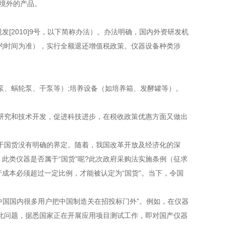
境外的产品。
发[2010]9号，以下简称办法）。办法明确，国内外资研发机
票开具的时间为准），实行全额退还增值税政策。仪器设备种类涉
、蜗轮泵、干泵等）;培养设备（如培养箱、发酵罐等）。
。
究和技术开发，促进科技进步，在税收政策优惠方面又做出
于国货没有明确的界定。随着，我国改革开放及经济化的深
此类仪器是否属于“国货”呢?此次政府采购法实施条例（征求
产成本必须超过一定比例，才能被认定为“国货”。当下，令国
中国国内很多用户把中国制造关在招投标门外”。例如，在仪器
此问题，据悉国家正在开展应用项目测试工作，即对国产仪器