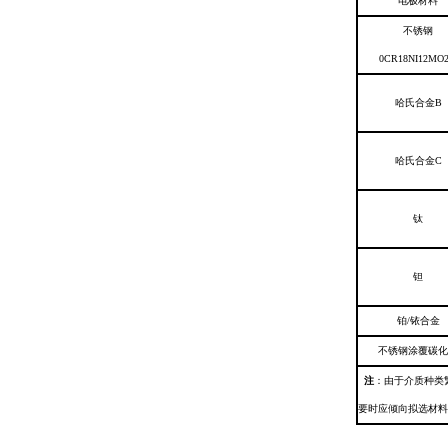
电极材料
不锈钢
0CR18NI12MO2
哈氏合金B
哈氏合金C
钛
钽
铂/铱合金
不锈钢涂覆碳化
注
：由于介质种类
要时应倾向拟选材料