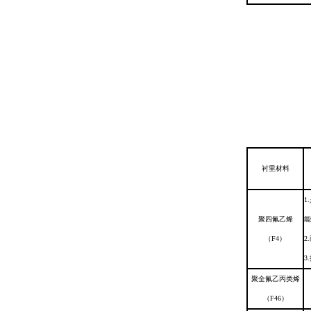
衬里材料
1.
聚四氟乙烯
能
（F4）
2.
3
聚全氟乙丙类烯
（F46）