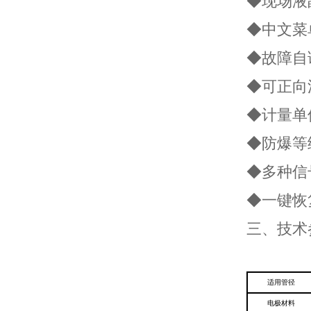
◆现场液
◆中文菜
◆故障自
◆可正向
◆计量单
◆防爆等级
◆多种信号
◆一键恢
三、技术
适用管径
电极材料