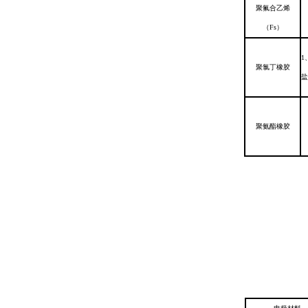
聚氟合乙烯
（Fs）
1
聚氯丁橡胶
盐
聚氨酯橡胶
2