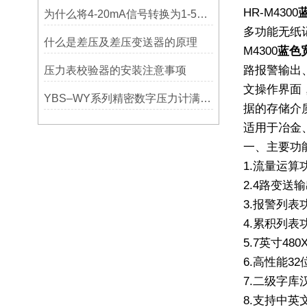
HR-M4300
为什么将4-20mA信号转换为1-5V电压信号
多功能无纸
什么是差压及差压变送器的原理
M4300
蓝色
路报警输出
压力表校验器的安装注意事项
文操作界面
YBS–WY系列精密数字压力计满程调校步骤
据的存储介
适用于冶金
一、主要功
1.
流量运算
2.
4
路变送输
3.
报警列表
4.
累积列表
5.
7
英寸
480
6.
高性能
32
7.
二级字库
8.
支持中英