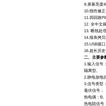
9.
屏幕亮度
4
10.
线性修正
11.
四回路
PI
12.
全中文
13.
断线处
14.
报表拷贝
15.
USB
接口
16.
超长历史
二、主要参
1.
输入信号
隔离型。
2.
静电放电
3.
信号类型
毫伏信号：
热电偶：
B
热电阻信号