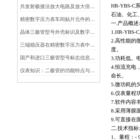
HR-YBS-C
共发射极接法放大电路及放大倍数和增益
石油、化工
精密数字压力表车间贴片元件的焊工艺
一.产品概述
1.HR-YBS
晶体三极管型号外壳标识及数字压力表中的使用
2.高性能
三端稳压器在精密数字压力表中起到保护作用介绍
度。
国产和进口三极管型号标志信息的识读和检测
3.功耗低
4.恒流充
仪表知识：二极管的功能特点与检测应用
命长。
5.微功耗
6.仪表量
7.软件内
8.采用薄
9.可直接
二.技术指标
1、量程：- 9